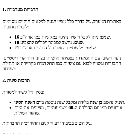
1. תרבויות מערביות
בארצות המערב, גיל בדרך כלל מציין הגעה לגילאים חוקיים מסוימים
לזכויות וחובות:
: ניתן לקבל רישיון נהיגה במקומות כמו ארה"ב.
16 שנים
: נחשב למבוגר ויכולים להצביע.
18 שנים
: גיל שתיית האלכוהול החוקי בארה"ב.
21 שנים
נוער חשוב, עם התמקדות בצמיחה אישית ובציוני דרך קרייריסטיים.
התבגרות עשויה לבוא עם ציפיות כמו התקדמות בקריירה או תחילת
משפחה.
2. תרבות סינית
בסין, גיל קשור למסורת:
.
תינוק נחשב
בן שנה
בלידה ומקבל שנה נוספת ב
יום השנה הסיני
אירועים כמו
יום ההולדת ה-60
משמעותיים, מציינים את סיום
מחזור המזלות.
גיל חשוב בכיבוד ידע הזקנים וההיררכיה החברתית.