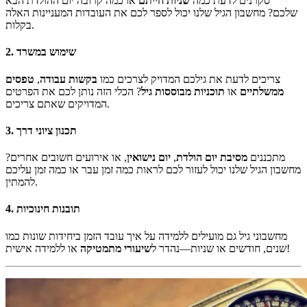
סקרנים לדעת כמה
שניות חייתם
או כמה קרובה יום ההולדת הבא
שלכם? מחשבון הגיל שלנו יכול לספר לכם את העובדות המעניינות האלה
בקלות.
2. שימוש במשרד
צריכים לדעת את גילכם המדויק לצרכים כמו
בקשות עבודה
,
טפסים
ממשלתיים
או
תוכניות מבוססות גיל
? הכלי הזה נותן לכם את הפרטים
המדויקים שאתם צריכים.
3. תכנון ציוני דרך
מתכננים
מסיבת יום הולדת
,
יום נישואין
, או אירועים חשובים אחרים?
מחשבון הגיל שלנו יכול לעזור לכם לראות כמה זמן עבר או כמה זמן עליכם
להמתין.
4. תובנות חינוכיות
מחשבוני גיל גם מועילים ללמידה על איך עובד הזמן ביחידות שונות כמו
או ללמידה אישית!
שנים, חודשים או שניות—נהדר ל
שיעורי מתמטיקה