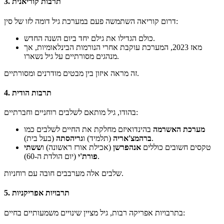
3. תרבות קוריאנית
דרום קוריאה השתמשה פעם במערכת גיל דומה לזו של סין:
כולם הגדילו את גילם יחד ביום השנה החדש.
מאז 2023, המערכת עוקבת אחרי הנורמות הבינלאומיות, אך
מנהגים מסורתיים על גיל נשארו.
זה מראה איזון בין מבטים מודרנים ומסורתיים.
4. תרבות הודית
בהודו, גיל מותאם לשלבים רוחניים וחברתיים:
מערכת האשרמה
בהינדואיזם מחלקת את החיים לשלבים כמו
(בעל בית).
ברהמצ'אריה
(תלמיד) ו
גריהסתה
טקסים חשובים כוללים
אנהפרשן
(אכילת אורז ראשונה) ו
ששתי
(יום הולדת ה-60).
פורת'י
שלבים אלה מערבבים חובה עם רוחניות.
5. תרבויות אפריקניות
בתרבויות אפריקה רבות, גיל מציין שינויים משמעותיים בחיים: