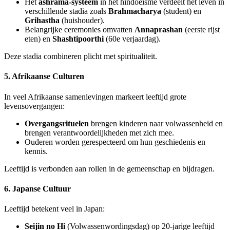
Het
ashrama-systeem
in het hindoeïsme verdeelt het leven in
verschillende stadia zoals
Brahmacharya
(student) en
Grihastha
(huishouder).
Belangrijke ceremonies omvatten
Annaprashan
(eerste rijst
eten) en
Shashtipoorthi
(60e verjaardag).
Deze stadia combineren plicht met spiritualiteit.
5. Afrikaanse Culturen
In veel Afrikaanse samenlevingen markeert leeftijd grote
levensovergangen:
Overgangsrituelen
brengen kinderen naar volwassenheid en
brengen verantwoordelijkheden met zich mee.
Ouderen worden gerespecteerd om hun geschiedenis en
kennis.
Leeftijd is verbonden aan rollen in de gemeenschap en bijdragen.
6. Japanse Cultuur
Leeftijd betekent veel in Japan:
Seijin no Hi
(Volwassenwordingsdag) op 20-jarige leeftijd