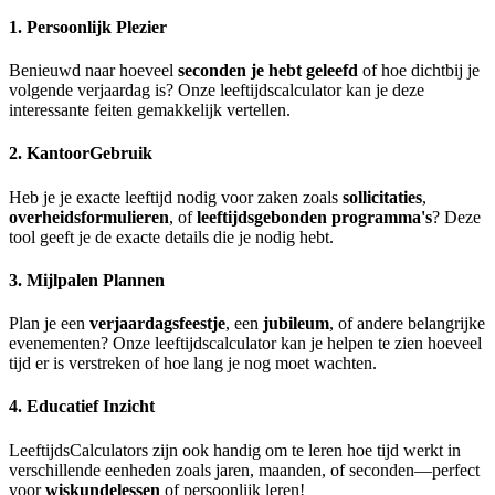
1. Persoonlijk Plezier
Benieuwd naar hoeveel
seconden je hebt geleefd
of hoe dichtbij je
volgende verjaardag is? Onze leeftijdscalculator kan je deze
interessante feiten gemakkelijk vertellen.
2. KantoorGebruik
Heb je je exacte leeftijd nodig voor zaken zoals
sollicitaties
,
overheidsformulieren
, of
leeftijdsgebonden programma's
? Deze
tool geeft je de exacte details die je nodig hebt.
3. Mijlpalen Plannen
Plan je een
verjaardagsfeestje
, een
jubileum
, of andere belangrijke
evenementen? Onze leeftijdscalculator kan je helpen te zien hoeveel
tijd er is verstreken of hoe lang je nog moet wachten.
4. Educatief Inzicht
LeeftijdsCalculators zijn ook handig om te leren hoe tijd werkt in
verschillende eenheden zoals jaren, maanden, of seconden—perfect
voor
wiskundelessen
of persoonlijk leren!